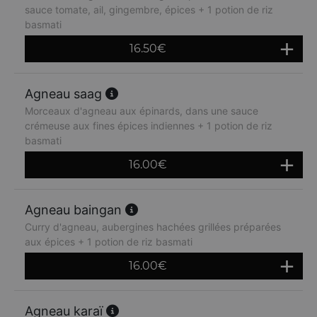
sauce tomate, ail, gingembre, épices + 1 potion de riz
basmati
16.50
€
Agneau saag
Morceaux d'agneau aux épinards, dans une sauce
crémeuse aux fines épices indiennes + 1 potion de riz
basmati
16.00
€
Agneau baingan
Curry d'agneau, aubergines hachées grillées préparées
aux épices + 1 potion de riz basmati
16.00
€
Agneau karaï