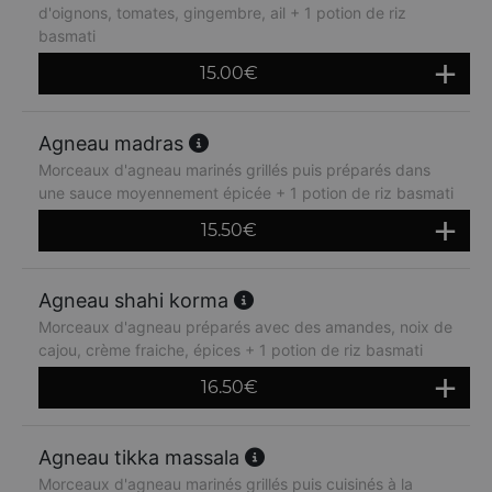
d'oignons, tomates, gingembre, ail + 1 potion de riz
basmati
15.00
€
Agneau madras
Morceaux d'agneau marinés grillés puis préparés dans
une sauce moyennement épicée + 1 potion de riz basmati
15.50
€
Agneau shahi korma
Morceaux d'agneau préparés avec des amandes, noix de
cajou, crème fraiche, épices + 1 potion de riz basmati
16.50
€
Agneau tikka massala
Morceaux d'agneau marinés grillés puis cuisinés à la