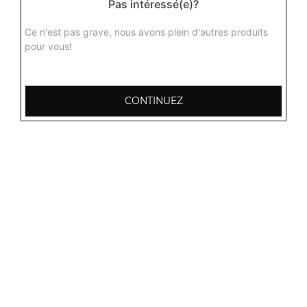
Pas intéressé(e)?
Agneau dall
Curry d'agneau aux lentilles jaunes avec différentes
Ce n'est pas grave, nous avons plein d'autres produits
épices du kashmir + 1 potion de riz basmati
pour vous!
16.00
€
CONTINUEZ
Agneau aux champignons
Curry d'agneau aux champignons délicieusement
parfumé aux épices + 1 potion de riz basmati
16.00
€