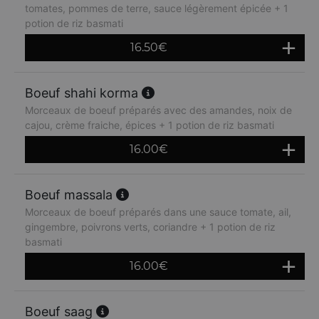
tomates, pommes de terre, sauce légèrement épicée + 1
potion de riz basmati
16.50
€
Boeuf shahi korma
Morceaux de boeuf préparés avec des amandes, noix de
cajou, crème fraiche, épices + 1 potion de riz basmati
16.00
€
Boeuf massala
Morceaux de boeuf préparés dans une sauce tomate, ail,
gingembre, poivrons verts, coriandre + 1 potion de riz
basmati
16.00
€
Boeuf saag