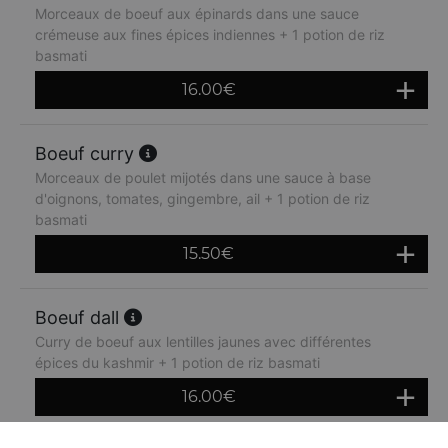
Morceaux de boeuf aux épinards dans une sauce
crémeuse aux fines épices indiennes + 1 potion de riz
basmati
16.00
€
Boeuf curry
Morceaux de poulet mijotés dans une sauce à base
d'oignons, tomates, gingembre, ail + 1 potion de riz
basmati
15.50
€
Boeuf dall
Curry de boeuf aux lentilles jaunes avec différentes
épices du kashmir + 1 potion de riz basmati
16.00
€