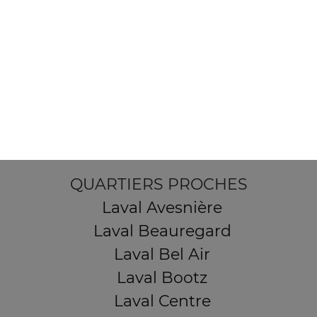
103, Avenue Robert Buron
53000 Laval
Mentions légales
QUARTIERS PROCHES
Laval Avesnière
Laval Beauregard
Laval Bel Air
Laval Bootz
Laval Centre