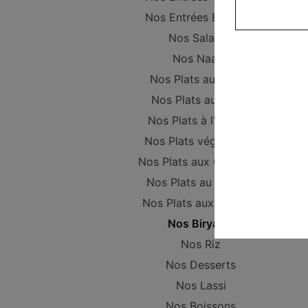
Nos Entrées Beignets
Nos Salades
Nos Naans
Nos Plats au Poulet
Nos Plats au Boeuf
Nos Plats à l'Agneau
Nos Plats végétariens
Nos Plats aux Crevettes
Nos Plats au Poisson
Nos Plats aux Gambas
Nos Biryanis
Nos Riz
Nos Desserts
Nos Lassi
Nos Boissons