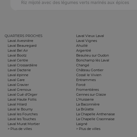
Riz mijoté avec des légumes verts marinés aux épices
QUARTIERS PROCHES
Laval Vieux Laval
Laval Avesnière
Laval Vignes
Laval Beauregard
Ahuillé
Laval Bel Air
Argentré
Laval Bootz
Beaulieu sur Oudon
Laval Centre
Bonchamp lès Laval
Laval Crossardière
Changé
Laval Dacterie
Château Gontier
Laval épinne
Cossé le Vivien
Laval Gare
Entrammes
Laval Gravier
Forcé
Laval Grenoux
Fromentières
Laval Gué d'Orger
Gennes sur Glaize
Laval Haute Follis
L'Huisserie
Laval Hilard
La Baconnière
Laval le Bourny
La Brûlatte
Laval les Fourches
La Chapelle Anthenaise
Laval les Touches
La Chapelle Craonnaise
Laval Murat Mortier
Laigné
> Plus de villes
> Plus de villes