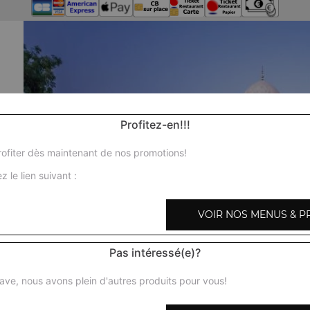
Profitez-en!!!
ofiter dès maintenant de nos promotions!
z le lien suivant :
VOIR NOS MENUS & P
Pas intéressé(e)?
ave, nous avons plein d'autres produits pour vous!