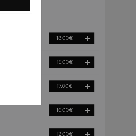
18.00
€
es, épices
15.00
€
es
17.00
€
s
16.00
€
12.00
€