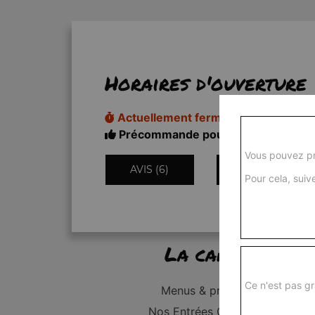
Horaires d'ouverture
Actuellement fermé
Précommande pour 18h50
Vous pouvez pr
AVIS (6)
INFORMATIONS
Pour cela, suive
La carte
Ce n'est pas gr
Menus & promos
Nos Entrées Grillades