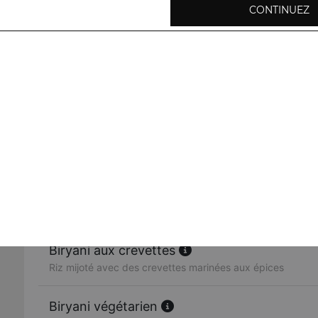
CONTINUEZ
Biryani punjab
Riz mijoté avec des morceaux de poulet, agneau, crevett
Biryani poulet
Riz mijoté avec des morceaux de poulet marinés aux épic
Biryani agneau
Riz mijoté avec des morceaux d'agneau marinés au épice
Biryani aux crevettes
Riz mijoté avec des crevettes marinées aux épices
Biryani végétarien