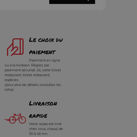
Le choix du
paiement
Paiement en ligne
ou à la livraison. Réglez par
paiement sécurisé, cb, carte ticket
restaurant, ticket restaurant,
espèces.
(pour plus de détails, consultez les
infos)
Livraison
rapide
Votre repas est livré
chez vous, chaud, de
30 à 45 mn.