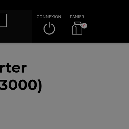
CONNEXION
PANIER
0
rter
53000)