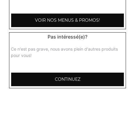
3.50
€
VOIR NOS MENUS & PROMOS!
Pas intéressé(e)?
Ce n'est pas grave, nous avons plein d'autres produits
pour vous!
CONTINUEZ
103, Avenue Robert Buron
53000 Laval
Mentions légales