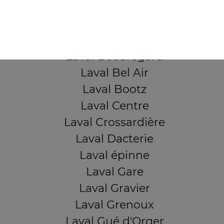
QUARTIERS PROCHES
Laval Avesnière
Laval Beauregard
Laval Bel Air
Laval Bootz
Laval Centre
Laval Crossardière
Laval Dacterie
Laval épinne
Laval Gare
Laval Gravier
Laval Grenoux
Laval Gué d'Orger