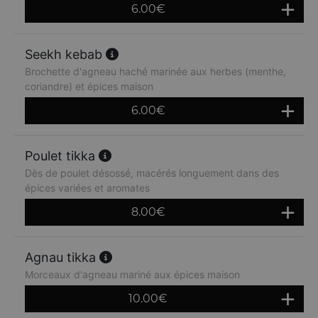
6.00
€
Seekh kebab
Brochette d'agneau haché marinée aux herbes (menthe,
coriandre) et épices maison
6.00
€
Poulet tikka
Dès de poulet désossé, macérés longuement dans des
épices variées et aromates
8.00
€
Agnau tikka
Morceaux d'agneau mariné aux épices maison
10.00
€