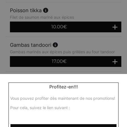
Poisson tikka
Filet de saumon mariné aux épices
10.00
€
Gambas tandoori
Gambas marinés aux épices puis grillées au four tandoor
17.00
€
Mix grill
Profitez-en!!!
Assortiment de morceaux d'agneau, poulet, poisson,
seekh kebab, gambas
Vous pouvez profiter dès maintenant de nos promotions!
14.00
€
Pour cela, suivez le lien suivant :