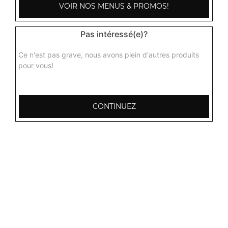
VOIR NOS MENUS & PROMOS!
Pas intéressé(e)?
Ce n'est pas grave, nous avons plein d'autres produits
pour vous!
CONTINUEZ
103, Avenue Robert Buron
53000 Laval
Mentions légales
QUARTIERS PROCHES
Laval Avesnière