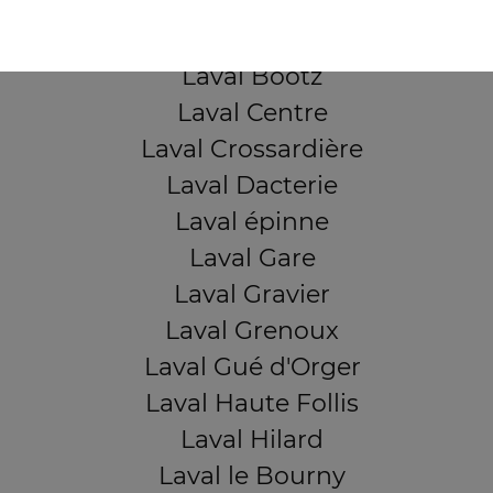
Laval Beauregard
Laval Bel Air
Laval Bootz
Laval Centre
Laval Crossardière
Laval Dacterie
Laval épinne
Laval Gare
Laval Gravier
Laval Grenoux
Laval Gué d'Orger
Laval Haute Follis
Laval Hilard
Laval le Bourny