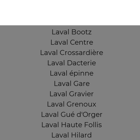
Laval Avesnière
Laval Beauregard
Laval Bel Air
Laval Bootz
Laval Centre
Laval Crossardière
Laval Dacterie
Laval épinne
Laval Gare
Laval Gravier
Laval Grenoux
Laval Gué d'Orger
Laval Haute Follis
Laval Hilard