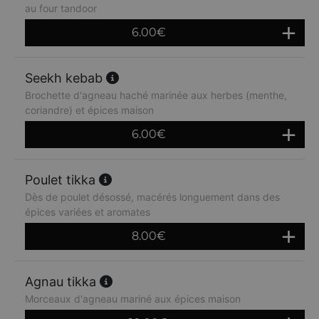
au four tandoor
6.00
€
Seekh kebab
Brochette d'agneau haché marinée aux herbes (menthe,
coriandre) et épices maison
6.00
€
Poulet tikka
Dès de poulet désossé, macérés longuement dans des
épices variées et aromates
8.00
€
Agnau tikka
Morceaux d'agneau mariné aux épices maison