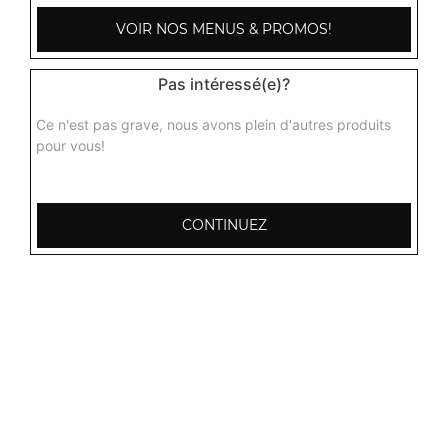
VOIR NOS MENUS & PROMOS!
Pas intéressé(e)?
Ce n'est pas grave, nous avons plein d'autres produits
pour vous!
CONTINUEZ
103, Avenue Robert Buron
53000 Laval
Mentions légales
QUARTIERS PROCHES