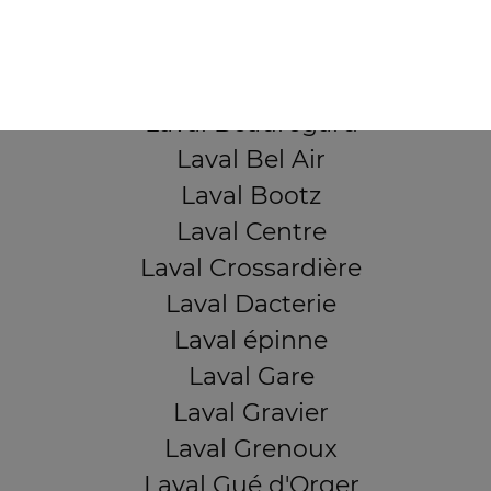
QUARTIERS PROCHES
Laval Avesnière
Laval Beauregard
Laval Bel Air
Laval Bootz
Laval Centre
Laval Crossardière
Laval Dacterie
Laval épinne
Laval Gare
Laval Gravier
Laval Grenoux
Laval Gué d'Orger