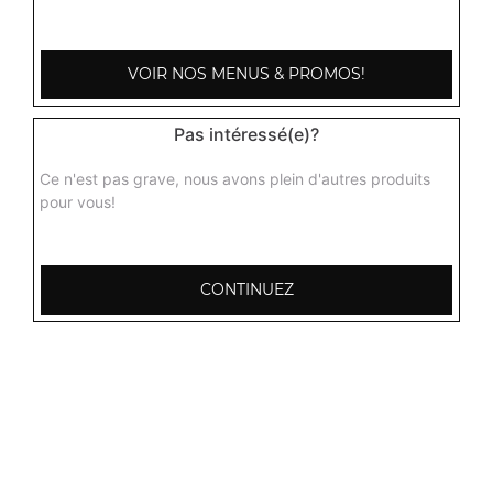
3.50
€
VOIR NOS MENUS & PROMOS!
Pas intéressé(e)?
Ce n'est pas grave, nous avons plein d'autres produits
pour vous!
CONTINUEZ
103, Avenue Robert Buron
53000 Laval
Mentions légales