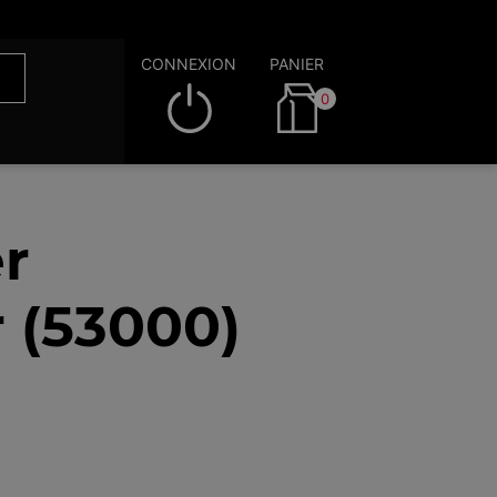
CONNEXION
PANIER
0
r
 (53000)