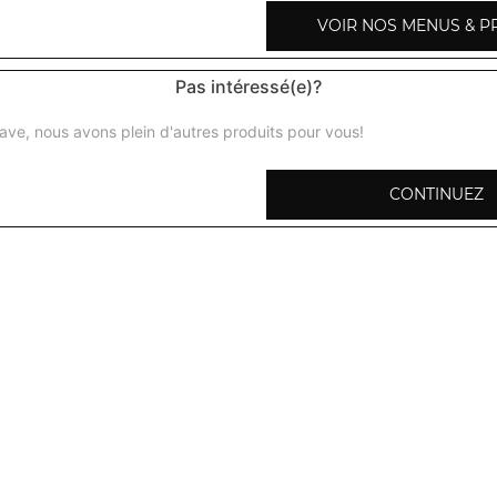
VOIR NOS MENUS & P
Pas intéressé(e)?
Riz basmati
ave, nous avons plein d'autres produits pour vous!
Parfumé au safran et cumin
CONTINUEZ
Riz marttar pulao
Avec des petits pois
Riz kashmir
Parfumé au safran et fruits secs