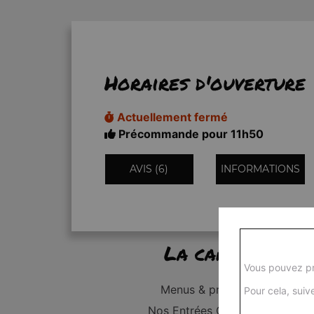
Horaires d'ouverture
Actuellement fermé
Précommande pour 11h50
AVIS (6)
INFORMATIONS
La carte
Vous pouvez pr
Menus & promos
Pour cela, suive
Nos Entrées Grillades