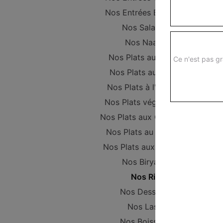
Nos Entrées Beignets
Nos Salades
Nos Naans
Nos Plats au Poulet
Ce n'est pas gr
Nos Plats au Boeuf
Nos Plats à l'Agneau
Nos Plats végétariens
Nos Plats aux Crevettes
Nos Plats au Poisson
Nos Plats aux Gambas
Nos Biryanis
Nos Riz
Nos Desserts
Nos Lassi
Nos Boissons