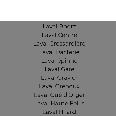
Laval Avesnière
Laval Beauregard
Laval Bel Air
Laval Bootz
Laval Centre
Laval Crossardière
Laval Dacterie
Laval épinne
Laval Gare
Laval Gravier
Laval Grenoux
Laval Gué d'Orger
Laval Haute Follis
Laval Hilard