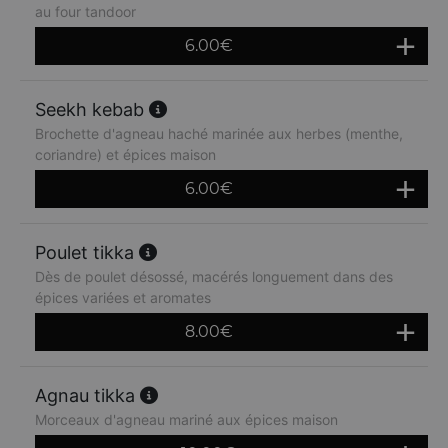
au four tandoor
6.00
€
Seekh kebab
Brochette d'agneau haché marinée aux herbes (menthe,
coriandre) et épices maison
6.00
€
Poulet tikka
Dès de poulet désossé, macérés longuement dans des
épices variées et aromates
8.00
€
Agnau tikka
Morceaux d'agneau mariné aux épices maison