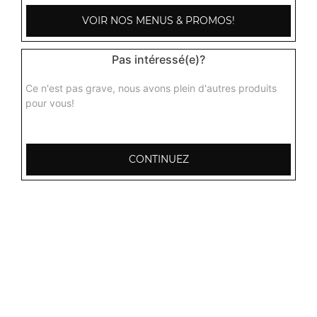
VOIR NOS MENUS & PROMOS!
Pas intéressé(e)?
Ce n'est pas grave, nous avons plein d'autres produits
pour vous!
CONTINUEZ
103, Avenue Robert Buron
53000 Laval
Mentions légales
QUARTIERS PROCHES