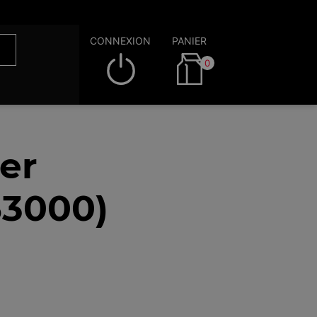
CONNEXION
PANIER
0
er
53000)