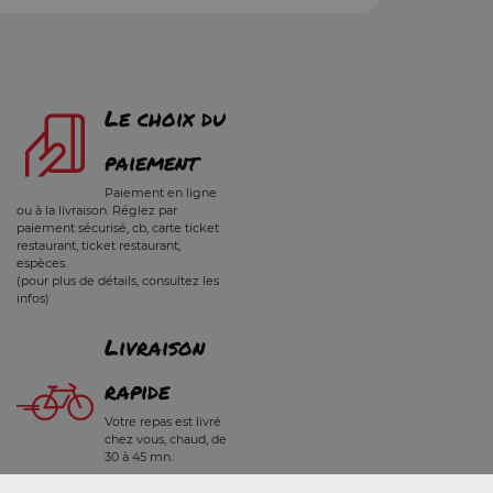
Le choix du
paiement
Paiement en ligne
ou à la livraison. Réglez par
paiement sécurisé, cb, carte ticket
restaurant, ticket restaurant,
espèces.
(pour plus de détails, consultez les
infos)
Livraison
rapide
Votre repas est livré
chez vous, chaud, de
30 à 45 mn.