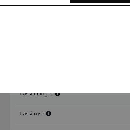
Lassi salé
Lassi sucré
Lassi banane
Lassi mangue
Lassi rose