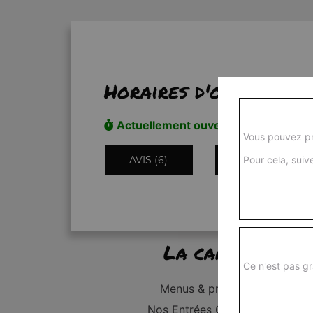
Horaires d'ouverture
Actuellement ouvert
Vous pouvez pr
AVIS (6)
INFORMATIONS
Pour cela, suive
La carte
Ce n'est pas gr
Menus & promos
Nos Entrées Grillades