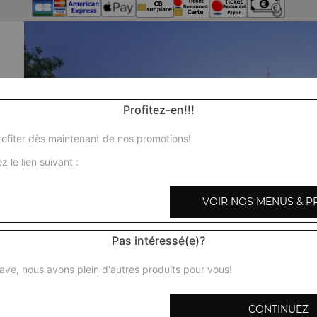
Profitez-en!!!
ofiter dès maintenant de nos promotions!
z le lien suivant :
VOIR NOS MENUS & P
Pas intéressé(e)?
ave, nous avons plein d'autres produits pour vous!
CONTINUEZ