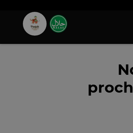
N
proch