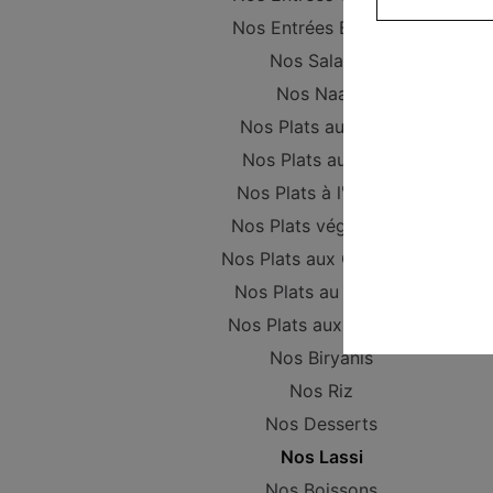
Nos Entrées Beignets
Nos Salades
Nos Naans
Nos Plats au Poulet
Nos Plats au Boeuf
Nos Plats à l'Agneau
Nos Plats végétariens
Nos Plats aux Crevettes
Nos Plats au Poisson
Nos Plats aux Gambas
Nos Biryanis
Nos Riz
Nos Desserts
Nos Lassi
Nos Boissons