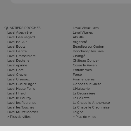
QUARTIERS PROCHES
Laval Vieux Laval
Laval Avesnière
Laval Vignes
Laval Beauregard
Ahuillé
Laval Bel Air
Argentré
Laval Bootz
Beaulieu sur Oudon
Laval Centre
Bonchamp lès Laval
Laval Crossardière
Changé
Laval Dacterie
Château Gontier
Laval épinne
Cossé le Vivien
Laval Gare
Entrammes
Laval Gravier
Forcé
Laval Grenoux
Fromentières
Laval Gué d'Orger
Gennes sur Glaize
Laval Haute Follis
L'Huisserie
Laval Hilard
La Baconnière
Laval le Bourny
La Brûlatte
Laval les Fourches
La Chapelle Anthenaise
Laval les Touches
La Chapelle Craonnaise
Laval Murat Mortier
Laigné
> Plus de villes
> Plus de villes