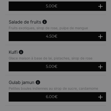
5.00
€
Salade de fruits
Fruits exotiques, sirop de rose, pulpe de mangue
4.50
€
Kulfi
Glace maison à base de lai, pistaches, sirop de rose
5.00
€
Gulab jamun
Petites boules indiennes au sirop de sucre, cardamome
6.00
€