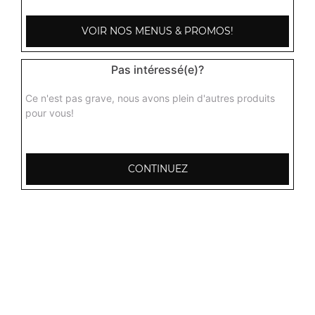
VOIR NOS MENUS & PROMOS!
Pas intéressé(e)?
Ce n'est pas grave, nous avons plein d'autres produits
pour vous!
CONTINUEZ
103, Avenue Robert Buron
53000 Laval
Mentions légales