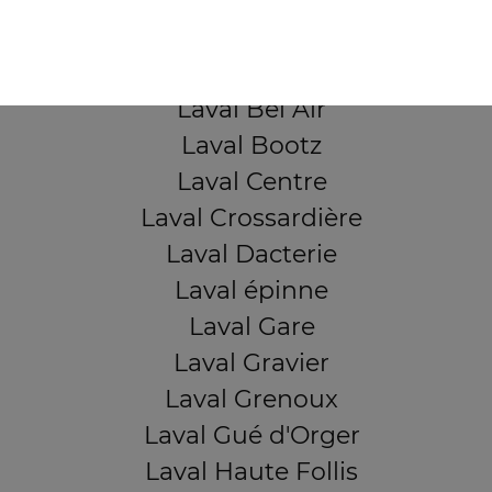
QUARTIERS PROCHES
Laval Avesnière
Laval Beauregard
Laval Bel Air
Laval Bootz
Laval Centre
Laval Crossardière
Laval Dacterie
Laval épinne
Laval Gare
Laval Gravier
Laval Grenoux
Laval Gué d'Orger
Laval Haute Follis