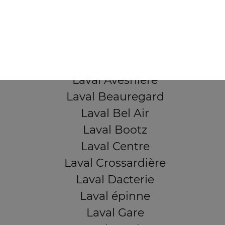
53000 Laval
Mentions légales
QUARTIERS PROCHES
Laval Avesnière
Laval Beauregard
Laval Bel Air
Laval Bootz
Laval Centre
Laval Crossardière
Laval Dacterie
Laval épinne
Laval Gare