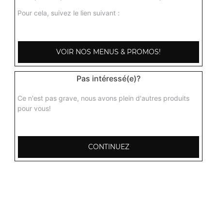
Pour cela, suivez le lien suivant :
VOIR NOS MENUS & PROMOS!
Pas intéressé(e)?
Ce n'est pas grave, nous avons plein d'autres produits
pour vous!
CONTINUEZ
103, Avenue Robert Buron