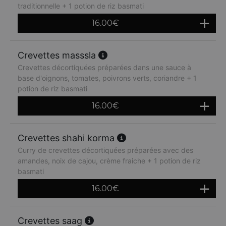
traditionnelle + 1 potion de riz basmati
16.00
€
Crevettes masssla
Crevettes décortiquées préparées dans une sauce à
base d'oignons, tomates, poivrons verts, coriandre + 1
potion de riz basmati
16.00
€
Crevettes shahi korma
Curry de crevettes décortiquées préparées avec des
amandes, noix de cajou, crème fraiche + 1 potion de riz
basmati
16.00
€
Crevettes saag