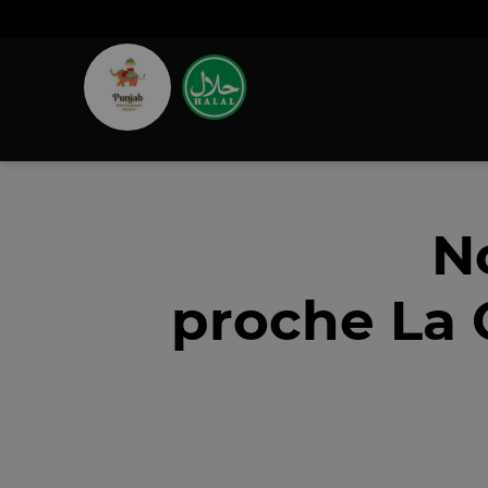
N
proche La 