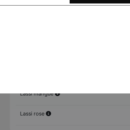
Lassi salé
Lassi sucré
Lassi banane
Lassi mangue
Lassi rose