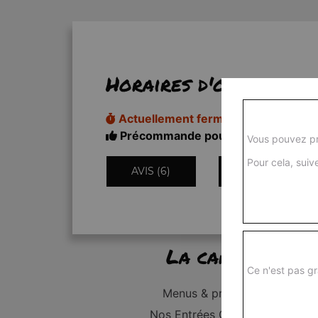
Horaires d'ouverture
Actuellement fermé
Précommande pour 11h50
Vous pouvez pr
Pour cela, suive
AVIS (6)
INFORMATIONS
La carte
Ce n'est pas gr
Menus & promos
Nos Entrées Grillades