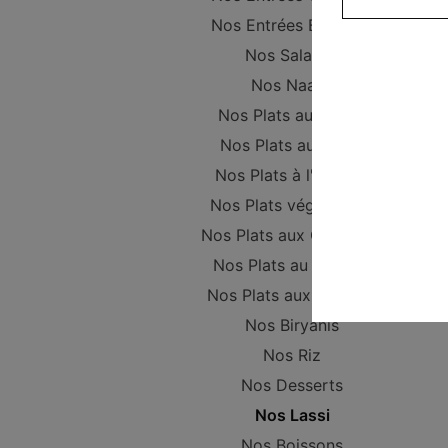
Nos Entrées Beignets
Nos Salades
Nos Naans
Nos Plats au Poulet
Nos Plats au Boeuf
Nos Plats à l'Agneau
Nos Plats végétariens
Nos Plats aux Crevettes
Nos Plats au Poisson
Nos Plats aux Gambas
Nos Biryanis
Nos Riz
Nos Desserts
Nos Lassi
Nos Boissons