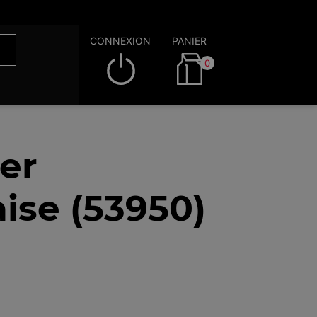
CONNEXION
PANIER
0
er
ise (53950)