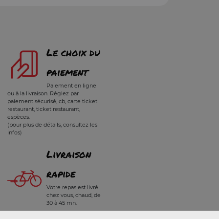
Le choix du
paiement
Paiement en ligne
ou à la livraison. Réglez par
paiement sécurisé, cb, carte ticket
restaurant, ticket restaurant,
espèces.
(pour plus de détails, consultez les
infos)
Livraison
rapide
Votre repas est livré
chez vous, chaud, de
30 à 45 mn.