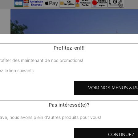
Profitez-en!!!
ofiter dès maintenant de nos promotions!
z le lien suivant :
VOIR NOS MENUS & P
Pas intéressé(e)?
ave, nous avons plein d'autres produits pour vous!
CONTINUEZ