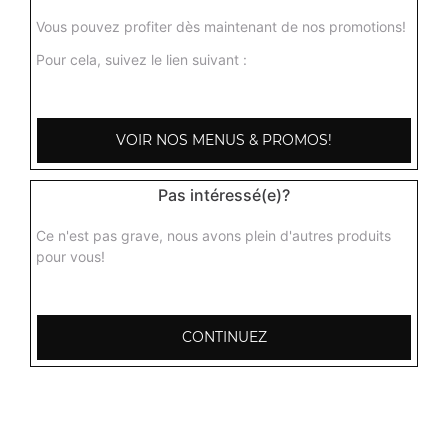
9.00
€
Vous pouvez profiter dès maintenant de nos promotions!
Pour cela, suivez le lien suivant :
Champignons massala
Curry de champignons préparé dans une subile sauce
tomate, gingembre, ail, poivre, coriandre
VOIR NOS MENUS & PROMOS!
9.00
€
Pas intéressé(e)?
Ce n'est pas grave, nous avons plein d'autres produits
pour vous!
CONTINUEZ