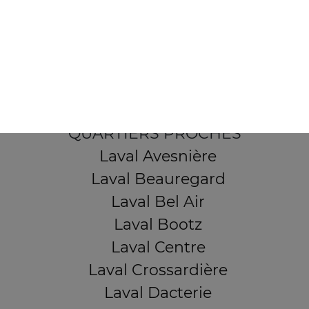
103, Avenue Robert Buron
53000 Laval
Mentions légales
QUARTIERS PROCHES
Laval Avesnière
Laval Beauregard
Laval Bel Air
Laval Bootz
Laval Centre
Laval Crossardière
Laval Dacterie