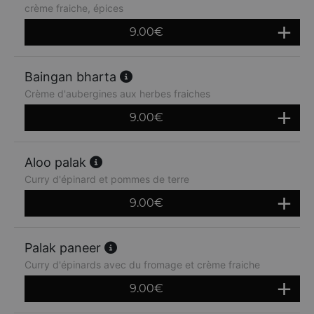
crème fraiche, épices
9.00
€
Baingan bharta
Crème d'aubergines aux herbes fraiches
9.00
€
Aloo palak
Curry d'épinard et pommes de terre
9.00
€
Palak paneer
Curry d'épinards avec du fromage et crème fraiche
9.00
€