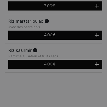
3.00
€
Riz marttar pulao
Avec des petits pois
4.00
€
Riz kashmir
Parfumé au safran et fruits secs
4.00
€