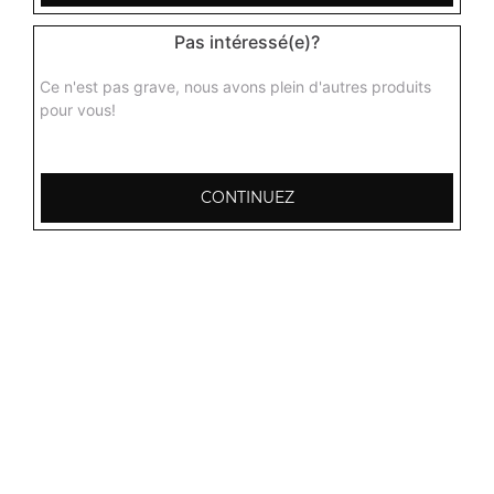
Pas intéressé(e)?
Ce n'est pas grave, nous avons plein d'autres produits
pour vous!
CONTINUEZ
103, Avenue Robert Buron
53000 Laval
Mentions légales
QUARTIERS PROCHES
Laval Avesnière
Laval Beauregard
Laval Bel Air