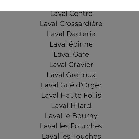
Laval Bootz
Laval Centre
Laval Crossardière
Laval Dacterie
Laval épinne
Laval Gare
Laval Gravier
Laval Grenoux
Laval Gué d'Orger
Laval Haute Follis
Laval Hilard
Laval le Bourny
Laval les Fourches
Laval les Touches