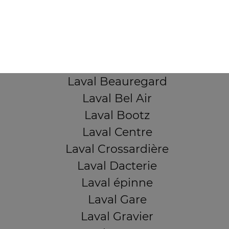
Mentions légales
QUARTIERS PROCHES
Laval Avesnière
Laval Beauregard
Laval Bel Air
Laval Bootz
Laval Centre
Laval Crossardière
Laval Dacterie
Laval épinne
Laval Gare
Laval Gravier