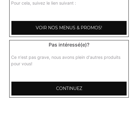
Pour cela, suivez le lien suivant :
VOIR NOS MENUS & PROMOS!
Pas intéressé(e)?
Ce n'est pas grave, nous avons plein d'autres produits
pour vous!
CONTINUEZ
103, Avenue Robert Buron
53000 Laval