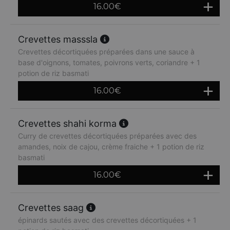
16.00
€
Crevettes masssla
Crevettes décortiquées préparées dans une sauce à
base d'oignons, tomates, poivrons verts, coriandre + 1
potion de riz basmati
16.00
€
Crevettes shahi korma
Curry de crevettes décortiquées préparées avec des
amandes, noix de cajou, crème fraiche + 1 potion de riz
basmati
16.00
€
Crevettes saag
épinards sautés avec des crevettes décortiquées + 1