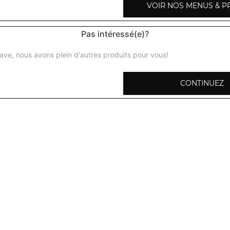
VOIR NOS MENUS & P
San pellegrino 50 cl
Pas intéressé(e)?
ave, nous avons plein d'autres produits pour vous!
Bière indienne 33 cl
CONTINUEZ
Bière leffe 25 cl
Vin rouge saumur et champigny 37,5 cl
Vin rouge saumur et champigny 75 cl
Vin rouge bordeaux 37,5 cl