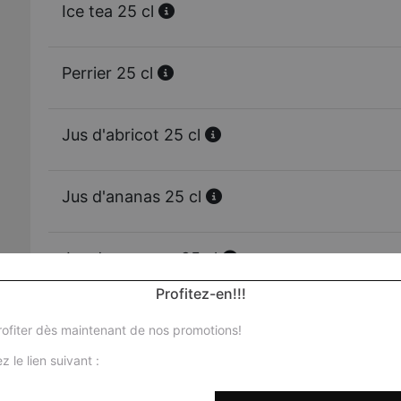
Ice tea 25 cl
Perrier 25 cl
Jus d'abricot 25 cl
Jus d'ananas 25 cl
Jus de mangue 25 cl
Profitez-en!!!
Jus d'orange 25 cl
ofiter dès maintenant de nos promotions!
z le lien suivant :
Vittel 50 cl