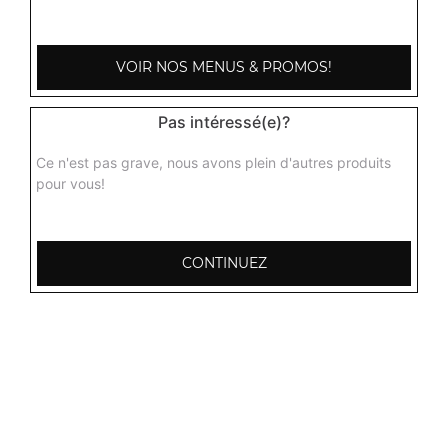
3.50
€
VOIR NOS MENUS & PROMOS!
Pas intéressé(e)?
Ce n'est pas grave, nous avons plein d'autres produits
pour vous!
CONTINUEZ
103, Avenue Robert Buron
53000 Laval
Mentions légales