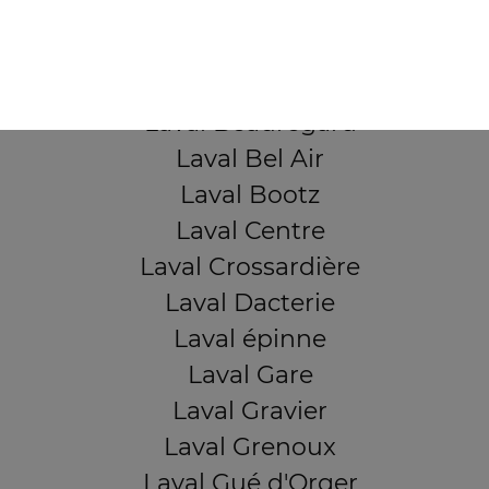
QUARTIERS PROCHES
Laval Avesnière
Laval Beauregard
Laval Bel Air
Laval Bootz
Laval Centre
Laval Crossardière
Laval Dacterie
Laval épinne
Laval Gare
Laval Gravier
Laval Grenoux
Laval Gué d'Orger