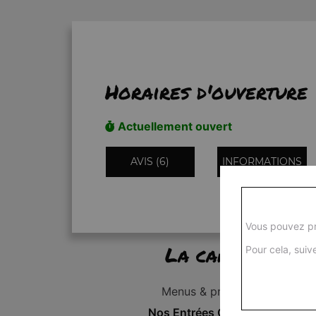
Horaires d'ouverture
Actuellement ouvert
AVIS (6)
INFORMATIONS
Vous pouvez pr
La carte
Pour cela, suive
Menus & promos
Nos Entrées Grillades