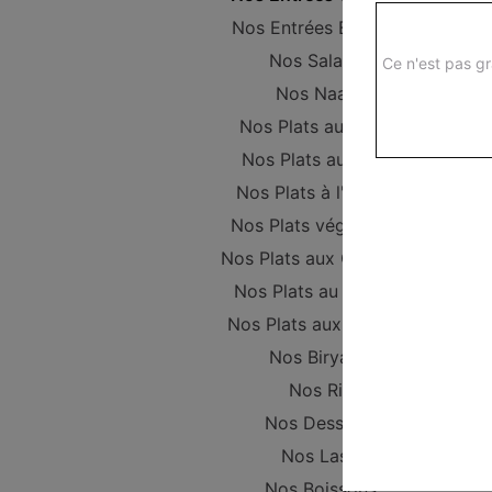
Nos Entrées Beignets
Nos Salades
Ce n'est pas gr
Nos Naans
Nos Plats au Poulet
Nos Plats au Boeuf
Nos Plats à l'Agneau
Nos Plats végétariens
Nos Plats aux Crevettes
Nos Plats au Poisson
Nos Plats aux Gambas
Nos Biryanis
Nos Riz
Nos Desserts
Nos Lassi
Nos Boissons