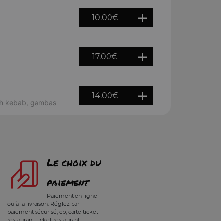
10.00
€
17.00
€
14.00
€
ekh kebab, gambas
Le choix du
paiement
Paiement en ligne
ou à la livraison. Réglez par
paiement sécurisé, cb, carte ticket
restaurant, ticket restaurant,