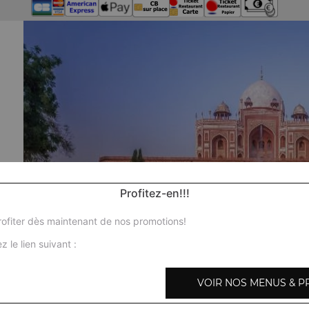
Profitez-en!!!
ofiter dès maintenant de nos promotions!
z le lien suivant :
VOIR NOS MENUS & P
Nos 