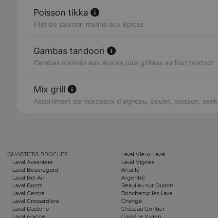
Poisson tikka
Filet de saumon mariné aux épices
Gambas tandoori
Gambas marinés aux épices puis grillées au four tandoor
Mix grill
Assortiment de morceaux d'agneau, poulet, poisson, se
QUARTIERS PROCHES
Laval Vieux Laval
Laval Avesnière
Laval Vignes
Laval Beauregard
Ahuillé
Laval Bel Air
Argentré
Laval Bootz
Beaulieu sur Oudon
Laval Centre
Bonchamp lès Laval
Laval Crossardière
Changé
Laval Dacterie
Château Gontier
Laval épinne
Cossé le Vivien