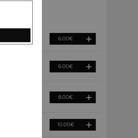
6.00
€
au four tandoor
6.00
€
riandre) et épices
8.00
€
ces variées et
10.00
€