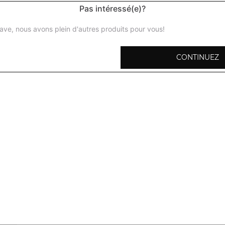
Pas intéressé(e)?
ave, nous avons plein d'autres produits pour vous!
CONTINUEZ
Poulet tandoori
Cuisse de poulet marinée aux épices maison, puis grillée 
Seekh kebab
Brochette d'agneau haché marinée aux herbes (menthe, co
maison
Poulet tikka
Dès de poulet désossé, macérés longuement dans des épi
aromates
Agnau tikka
Morceaux d'agneau mariné aux épices maison