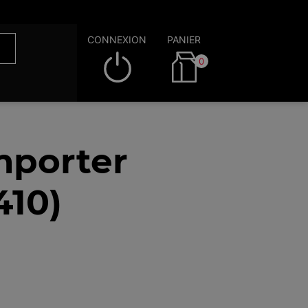
CONNEXION
PANIER
0
mporter
410)