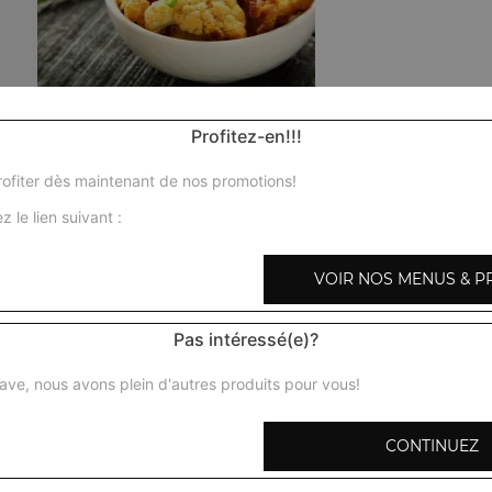
Poulet curry
Profitez-en!!!
Morceaux de poulet mijotés dans une sauce à base d'oign
aromatisés au gingembre et à l'ail + 1 potion de riz basmat
ofiter dès maintenant de nos promotions!
z le lien suivant :
Poulet shahi korma
Morceaux de poulet préparés avec des amandes, noix de
VOIR NOS MENUS & P
fraiche, épices + 1 potion de riz basmati
Pas intéressé(e)?
Poulet karai
Morceaux de poulet en sauce, mijotés aux herbes avec oi
ave, nous avons plein d'autres produits pour vous!
poivrons verts, gingembre, coriandre, épices + 1 potion d
CONTINUEZ
Poulet tikka massala
Morceaux de poulet désossés marinés et cuits au four tan