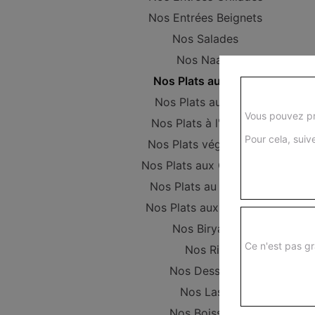
Nos Entrées Beignets
Nos Salades
Nos Naans
Nos Plats au Poulet
Nos Plats au Boeuf
Vous pouvez pr
Nos Plats à l'Agneau
Pour cela, suive
Nos Plats végétariens
Nos Plats aux Crevettes
Nos Plats au Poisson
Nos Plats aux Gambas
Nos Biryanis
Ce n'est pas gr
Nos Riz
Nos Desserts
Nos Lassi
Nos Boissons