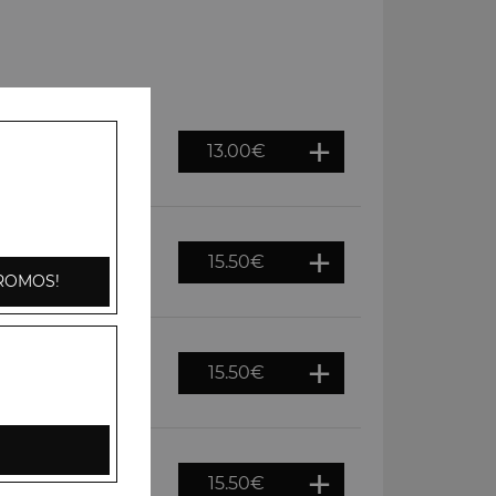
13.00
€
ons, tomates,
i
15.50
€
 cajou, crème
ROMOS!
15.50
€
gnons, tomates,
e riz basmati
15.50
€
door puis servis