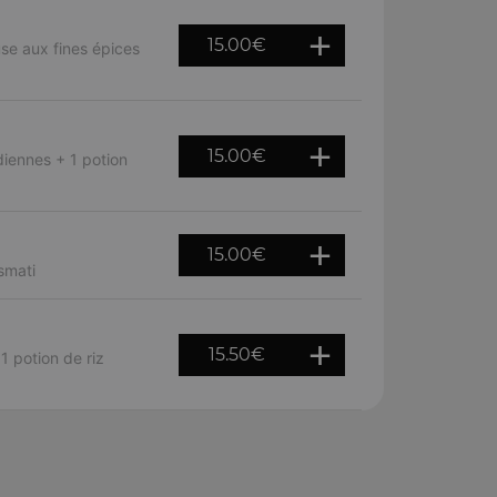
15.00
€
e aux fines épices
15.00
€
diennes + 1 potion
15.00
€
smati
15.50
€
 potion de riz