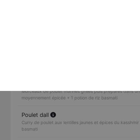
dans une sauce, ail, gingembre, poivrons, coriandre + 1 p
Butter chicken
Morceaux de poulet grillés mijotés dans une sauce créme
crème fraiche, fruits secs + 1 potion de riz basmati
Poulet vindaloo
Morceaux de poulet préparés avec des pommes de terre
traditionnelle legèrement épicée + 1 potion de riz basmati
Poulet madras
Morceaux de poulet marinés grillés puis préparés dans u
moyennement épicée + 1 potion de riz basmati
Poulet dall
Curry de poulet aux lentilles jaunes et épices du kasshmir 
basmati