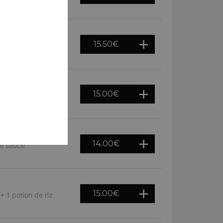
otion de riz basmati
15.50
€
use avec du beurre,
15.00
€
 dans une sauce
14.00
€
ne sauce
15.00
€
+ 1 potion de riz