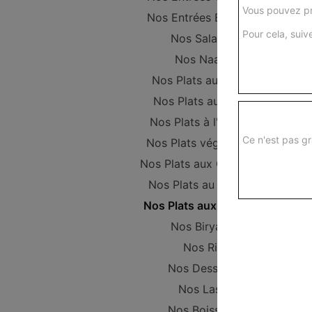
Vous pouvez pr
Nos Entrées Beignets
Pour cela, suive
Nos Salades
Nos Naans
Nos Plats au Poulet
Nos Plats au Boeuf
Nos Plats à l'Agneau
Ce n'est pas gr
Nos Plats végétariens
Nos Plats aux Crevettes
Nos Plats au Poisson
Nos Plats aux Gambas
Nos Biryanis
Nos Riz
Nos Desserts
Nos Lassi
Nos Boissons