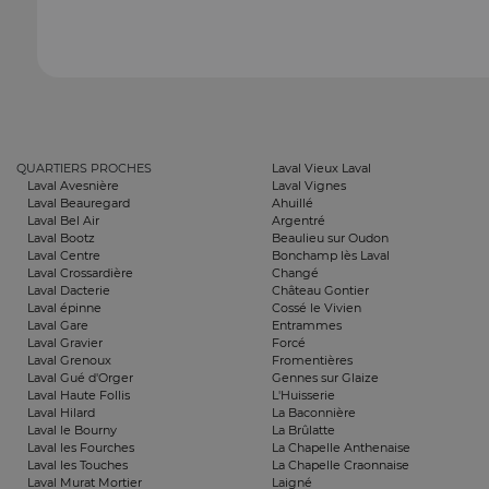
QUARTIERS PROCHES
Laval Vieux Laval
Laval Avesnière
Laval Vignes
Laval Beauregard
Ahuillé
Laval Bel Air
Argentré
Laval Bootz
Beaulieu sur Oudon
Laval Centre
Bonchamp lès Laval
Laval Crossardière
Changé
Laval Dacterie
Château Gontier
Laval épinne
Cossé le Vivien
Laval Gare
Entrammes
Laval Gravier
Forcé
Laval Grenoux
Fromentières
Laval Gué d'Orger
Gennes sur Glaize
Laval Haute Follis
L'Huisserie
Laval Hilard
La Baconnière
Laval le Bourny
La Brûlatte
Laval les Fourches
La Chapelle Anthenaise
Laval les Touches
La Chapelle Craonnaise
Laval Murat Mortier
Laigné