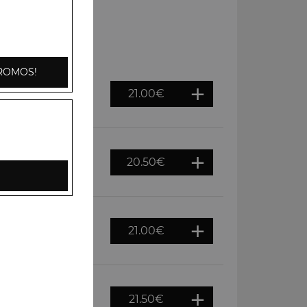
ROMOS!
21.00
€
s dans une sauce
riz basmati
20.50
€
és dans une sauce
21.00
€
s servies dans une
on de riz basmati
21.50
€
s servies dans une