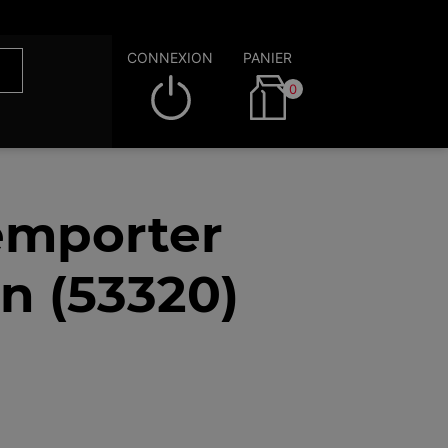
CONNEXION
PANIER
0
emporter
n (53320)