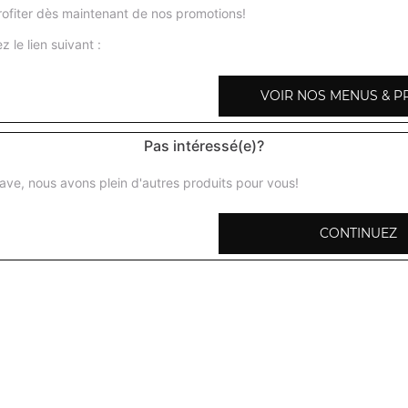
ofiter dès maintenant de nos promotions!
z le lien suivant :
VOIR NOS MENUS & P
Gambas malai
Gambas marinées, grillées au four tandoor puis préparée
Pas intéressé(e)?
aux amandes, noix de cajou, crème fraiche + 1 potion de 
ave, nous avons plein d'autres produits pour vous!
Gambas curry
Gambas marinées et grillées au four tandoor puis prépar
CONTINUEZ
curry + 1 potion de riz basmati
Gambas massala
Gambas marinées aux épices, grillées au four tandoor pui
sauce tomate, ail, gingembre, poivrons, coriandre + 1 poti
Gambas baingan
Gambas marinées aux épices, grillées au four tandoor pui