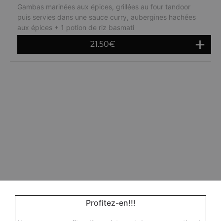
Gambas marinées aux épices, grillées au four tandoor
puis servies dans une sauce curry, aubergines hachées
aux épices + 1 potion de riz basmati
21.50
€
Profitez-en!!!