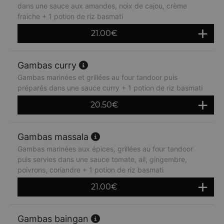
dans une sauce aux amandes, noix de cajou, crème
fraiche + 1 potion de riz basmati
21.00
€
Gambas curry
Gambas marinées et grillées au four tandoor puis
préparés dans une sauce curry + 1 potion de riz basmati
20.50
€
Gambas massala
Gambas marinées aux épices, grillées au four tandoor
puis servies dans une sauce tomate, ail, gingembre,
poivrons, coriandre + 1 potion de riz basmati
21.00
€
Gambas baingan