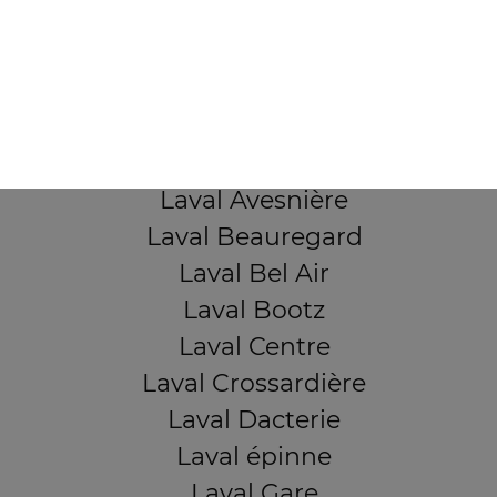
103, Avenue Robert Buron
53000 Laval
Mentions légales
QUARTIERS PROCHES
Laval Avesnière
Laval Beauregard
Laval Bel Air
Laval Bootz
Laval Centre
Laval Crossardière
Laval Dacterie
Laval épinne
Laval Gare