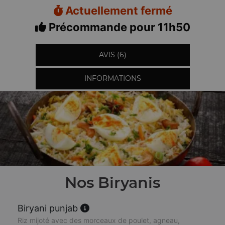
Actuellement fermé
Précommande pour 11h50
AVIS (6)
INFORMATIONS
Nos Biryanis
Biryani punjab
Riz mijoté avec des morceaux de poulet, agneau,