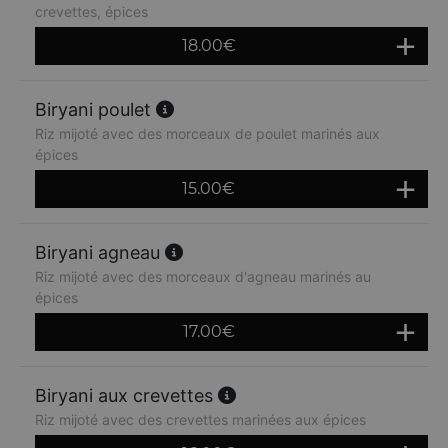
crevettes, épices
18.00
€
Biryani poulet
Riz mijoté avec des morceaux de poulet marinés aux
épices
15.00
€
Biryani agneau
Riz mijoté avec des morceaux d'agneau marinés au
épices
17.00
€
Biryani aux crevettes
Riz mijoté avec des crevettes marinées aux épices