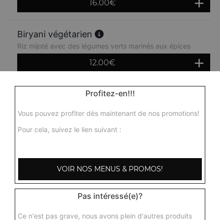
16.00
€
Biryani végétarien
Riz mijoté avec des légumes verts marinés aux épices
12.00
€
Profitez-en!!!
Vous pouvez profiter dès maintenant de nos promotions!
Pour cela, suivez le lien suivant :
VOIR NOS MENUS & PROMOS!
Pas intéressé(e)?
Ce n'est pas grave, nous avons plein d'autres produits