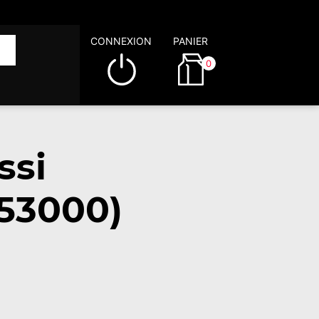
CONNEXION
PANIER
0
ssi
(53000)