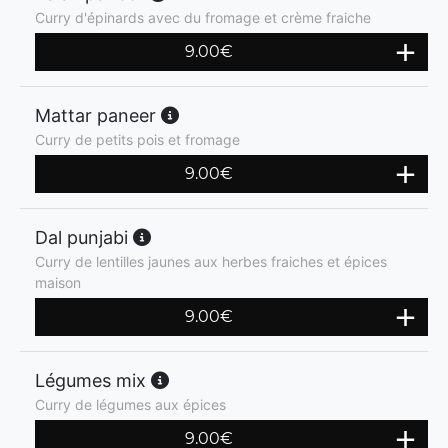
Curry d'épinards avec du fromage et crème fraiche
9.00
€
Mattar paneer
Curry de petits pois et fromage
9.00
€
Dal punjabi
Curry de lentilles jaunes aux herbes fraiches et épices
maison
9.00
€
Légumes mix
Curry de légumes aux épices
9.00
€