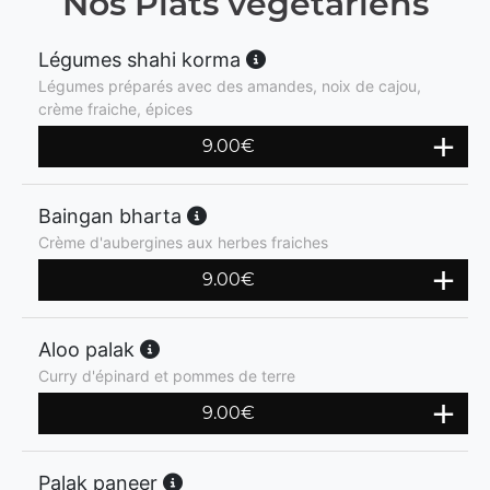
Nos Plats végétariens
Légumes shahi korma
Légumes préparés avec des amandes, noix de cajou,
crème fraiche, épices
9.00
€
Baingan bharta
Crème d'aubergines aux herbes fraiches
9.00
€
Aloo palak
Curry d'épinard et pommes de terre
9.00
€
Palak paneer