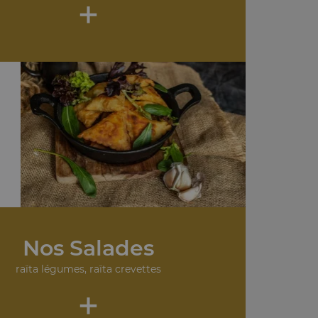
+
Nos Salades
raïta légumes, raïta crevettes
+