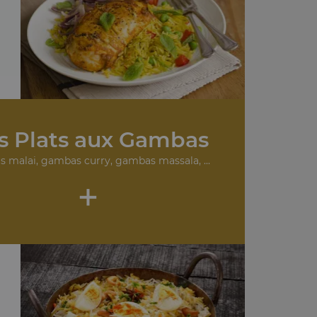
.
s Plats aux Gambas
 malai, gambas curry, gambas massala, ...
+