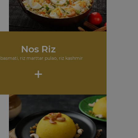
Nos Riz
 basmati, riz marttar pulao, riz kashmir
+