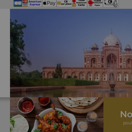
No
poul