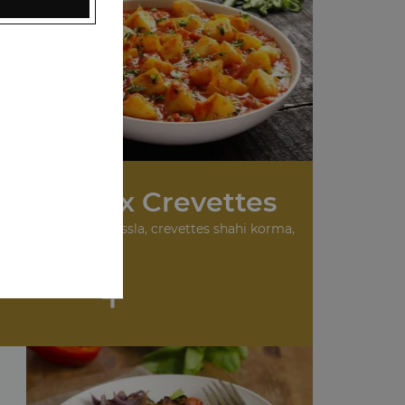
 Plats aux Crevettes
urry, crevettes masssla, crevettes shahi korma,
...
+