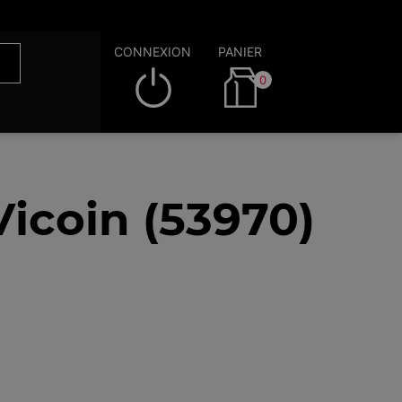
CONNEXION
PANIER
0
Vicoin (53970)