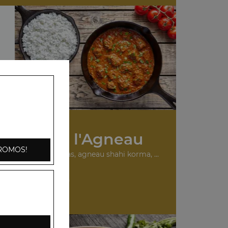
s Plats à l'Agneau
ROMOS!
urry, agneau madras, agneau shahi korma, ...
+