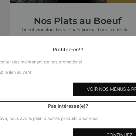
Nos Plats au Boeuf
boeuf vindaloo, boeuf shahi korma, boeuf massala, ...
+
Profitez-en!!!
ofiter dès maintenant de nos promotions!
z le lien suivant :
No
VOIR NOS MENUS & P
agneau c
Pas intéressé(e)?
ave, nous avons plein d'autres produits pour vous!
CONTINUEZ