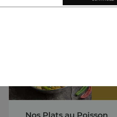
Nos Plats végétariens
légumes shahi korma, baingan bharta, aloo palak, ...
+
Nos
crevettes c
Nos Plats au Poisson