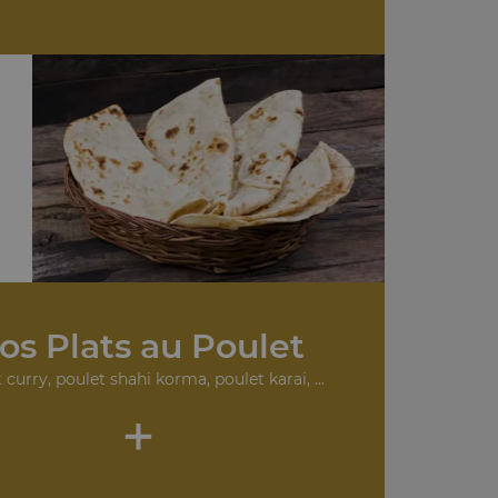
os Plats au Poulet
 curry, poulet shahi korma, poulet karai, ...
+