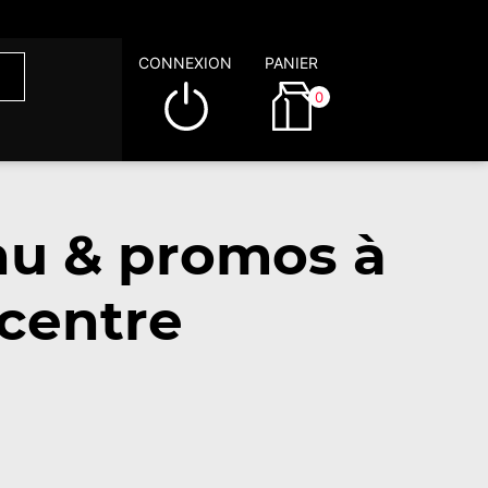
CONNEXION
PANIER
0
enu & promos à
centre