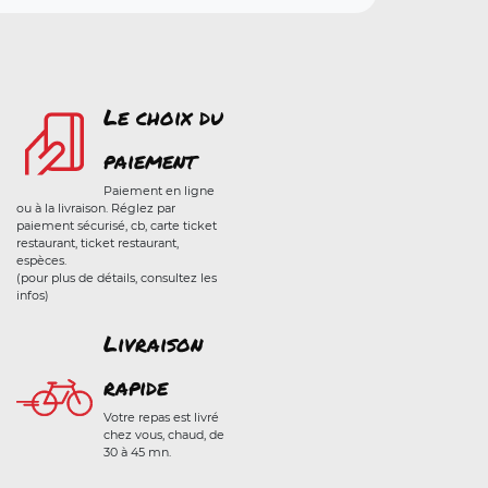
Le choix du
paiement
Paiement en ligne
ou à la livraison. Réglez par
paiement sécurisé, cb, carte ticket
restaurant, ticket restaurant,
espèces.
(pour plus de détails, consultez les
infos)
Livraison
rapide
Votre repas est livré
chez vous, chaud, de
30 à 45 mn.