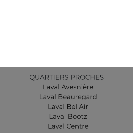
103, Avenue Robert Buron
53000 Laval
Mentions légales
QUARTIERS PROCHES
Laval Avesnière
Laval Beauregard
Laval Bel Air
Laval Bootz
Laval Centre