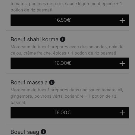
tomates, pommes de terre, sauce légèrement épicée + 1
potion de riz basmati
16.50
€
Boeuf shahi korma
Morceaux de boeuf préparés avec des amandes, noix de
cajou, crème fraiche, épices + 1 potion de riz basmati
16.00
€
Boeuf massala
Morceaux de boeuf préparés dans une sauce tomate, ail,
gingembre, poivrons verts, coriandre + 1 potion de riz
basmati
16.00
€
Boeuf saag