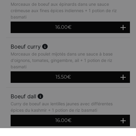
Morceaux de boeuf aux épinards dans une sauce
crémeuse aux fines épices indiennes + 1 potion de riz
basmati
16.00
€
Boeuf curry
Morceaux de poulet mijotés dans une sauce à base
d'oignons, tomates, gingembre, ail + 1 potion de riz
basmati
15.50
€
Boeuf dall
Curry de boeuf aux lentilles jaunes avec différentes
épices du kashmir + 1 potion de riz basmati
16.00
€