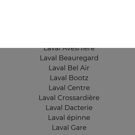
53000 Laval
Mentions légales
QUARTIERS PROCHES
Laval Avesnière
Laval Beauregard
Laval Bel Air
Laval Bootz
Laval Centre
Laval Crossardière
Laval Dacterie
Laval épinne
Laval Gare