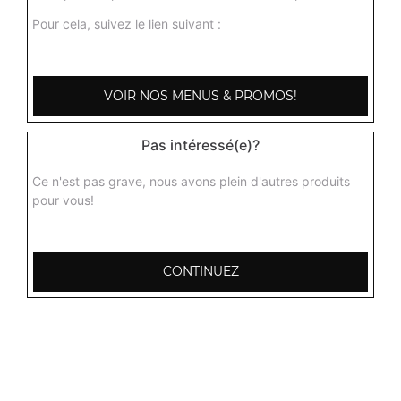
Pour cela, suivez le lien suivant :
VOIR NOS MENUS & PROMOS!
Pas intéressé(e)?
Ce n'est pas grave, nous avons plein d'autres produits
pour vous!
CONTINUEZ
103, Avenue Robert Buron