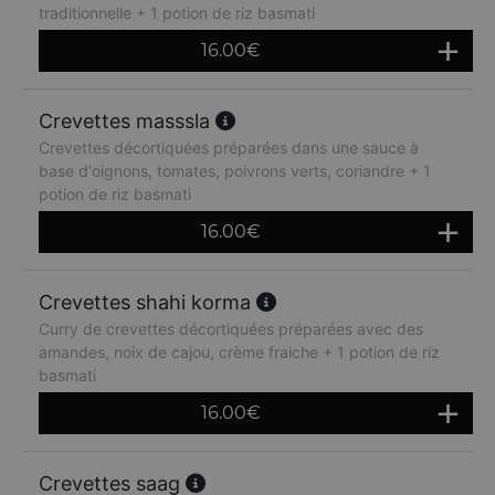
traditionnelle + 1 potion de riz basmati
16.00
€
Crevettes masssla
Crevettes décortiquées préparées dans une sauce à
base d'oignons, tomates, poivrons verts, coriandre + 1
potion de riz basmati
16.00
€
Crevettes shahi korma
Curry de crevettes décortiquées préparées avec des
amandes, noix de cajou, crème fraiche + 1 potion de riz
basmati
16.00
€
Crevettes saag